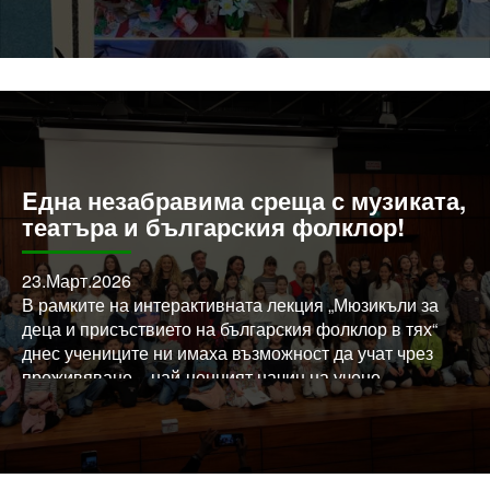
Благодарим на домакините от немско-турското
дружество!
Eдна незабравима среща с музиката,
театъра и българския фолклор!
23.Март.2026
В рамките на интерактивната лекция „Мюзикъли за
деца и присъствието на българския фолклор в тях“
днес учениците ни имаха възможност да учат чрез
преживяване – най-ценният начин на учене.
Те разбраха: – каква е разликата между музикален
филм и мюзикъл
– колко труд, екипна работа и вдъхновение са нужни,