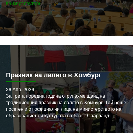
Кайзерслаутерн
Празник на лалето в Хомбург
26.Апр..2026
За трета поредна година отрупахме щанд на
традиционния празник на лалето в Хомбург. Той беше
посетен и от официални лица на министерството на
образованието и културата в област Саарланд.
На сцената се качиха прекрасните ни танцьори Галин
и Габи!