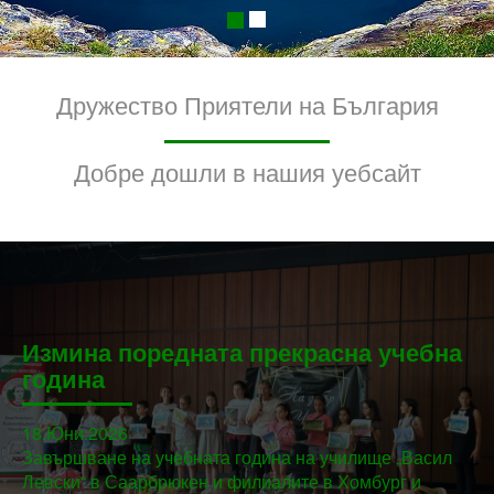
Дружество Приятели на България
Добре дошли в нашия уебсайт
Измина поредната прекрасна учебна
година
18.Юни.2026
Завършване на учебната година на училище „Васил
Левски“ в Саарбрюкен и филиалите в Хомбург и