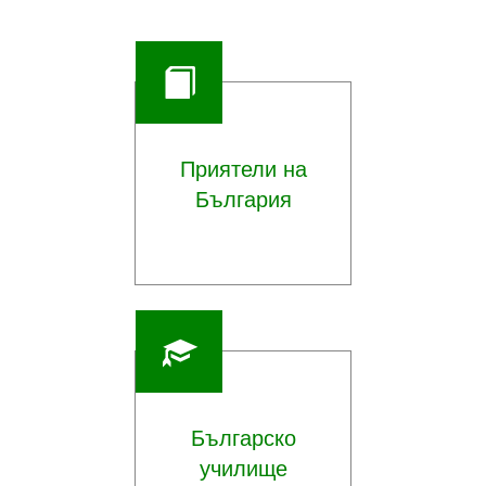
за да се създаде един мюзикъл на сцената
– откъде произлиза мюзикълът и как ние, българите,
сме създали свой собствен облик в този жанр.
Приятели на
България
Българско
училище