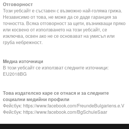
Отговорност
Този уебсайт е съставен с възможно най-голяма грижа.
Независимо от това, не може да се даде гаранция за
точността. Всяка отговорност за щети, възникващи пряко
или косвено от използването на този уебсайт, се
изключва, освен ако не се основават на умисъл или
груба небрежност.
Mедиа източници
В този уебсайт се използват следните източници:
EU2018BG
Това издателско каре се отнася и за следните
социални медийни профили
Фейсбук: https://www.facebook.com/FreundeBulgariens.e.V
Фейсбук: https://www.facebook.com/BgSchuleSaar