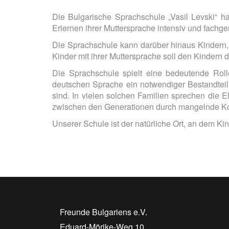
Die Bulgarische Sprachschule „Vasil Levski“ hat
Erlernen ihrer Muttersprache intensiv und fachge
Die Sprachschule kann darüber hinaus Kindern, d
Kinder mit ihrer Muttersprache soll den Kindern d
Die Sprachschule spielt eine bedeutende Roll
deutschen Sprache ein notwendiger Bestandteil e
sind. In vielen solchen Familien sprechen die 
zwischen den Generationen durch mangelnde Komm
Unserer Schule ist der natürliche Ort, an dem Ki
Freunde Bulgariens e.V.
Eduard-Mörike-Weg 10