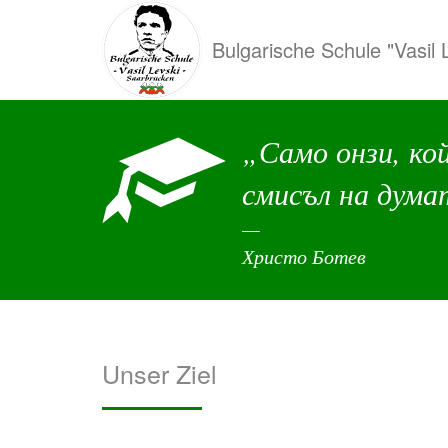
Direkt
zum
Bulgarische Schule "Vasil 
Inhalt
„Само онзи, кой
смисъл на дума
Христо Ботев
Unser Ziel