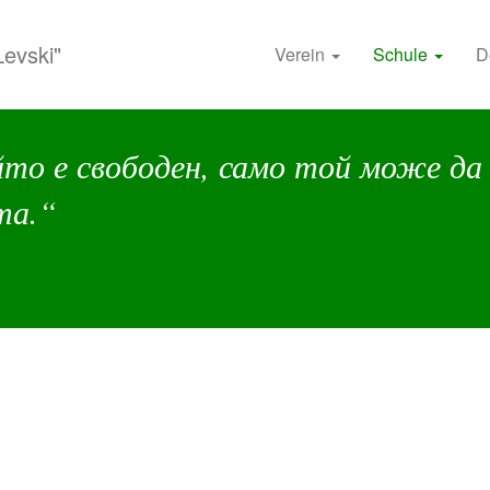
Levski"
Verein
Schule
D
то е свободен, само той може да 
та.“