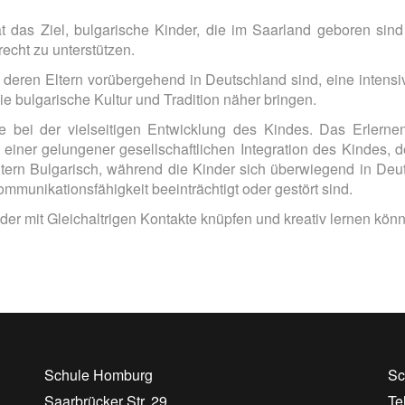
 das Ziel, bulgarische Kinder, die im Saarland geboren sind 
recht zu unterstützen.
eren Eltern vorübergehend in Deutschland sind, eine intensive
ie bulgarische Kultur und Tradition näher bringen.
e bei der vielseitigen Entwicklung des Kindes. Das Erlern
iner gelungener gesellschaftlichen Integration des Kindes, de
Eltern Bulgarisch, während die Kinder sich überwiegend in De
unikationsfähigkeit beeinträchtigt oder gestört sind.
nder mit Gleichaltrigen Kontakte knüpfen und kreativ lernen kön
Schule Homburg
Sc
Saarbrücker Str. 29
Te