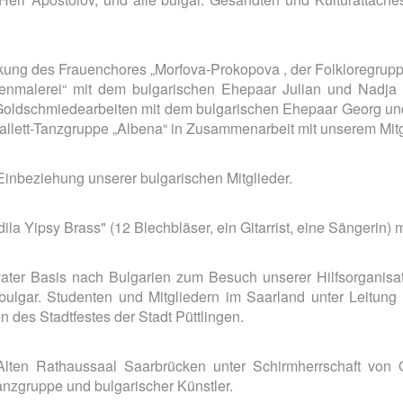
kung des Frauenchores „Morfova-Prokopova , der Folkloregruppe
nenmalerei“ mit dem bulgarischen Ehepaar Julian und Nadja
 Goldschmiedearbeiten mit dem bulgarischen Ehepaar Georg u
rballett-Tanzgruppe „Albena“ in Zusammenarbeit mit unserem Mit
Einbeziehung unserer bulgarischen Mitglieder.
la Yipsy Brass" (12 Blechbläser, ein Gitarrist, eine Sängerin) 
ivater Basis nach Bulgarien zum Besuch unserer Hilfsorganis
ulgar. Studenten und Mitgliedern im Saarland unter Leitung
es Stadtfestes der Stadt Püttlingen.
Alten Rathaussaal Saarbrücken unter Schirmherrschaft von Ob
anzgruppe und bulgarischer Künstler.