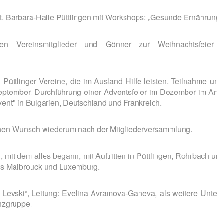
. Barbara-Halle Püttlingen mit Workshops: „Gesunde Ernährung"
hen Vereinsmitglieder und Gönner zur Weihnachtsfeier
10 Püttlinger Vereine, die im Ausland Hilfe leisten. Teilnah
eptember. Durchführung einer Adventsfeier im Dezember im An
nt" in Bulgarien, Deutschland und Frankreich.
meinen Wunsch wiederum nach der Mitgliederversammlung.
it dem alles begann, mit Auftritten in Püttlingen, Rohrbach u
oss Malbrouck und Luxemburg.
Levski“, Leitung: Evelina Avramova-Ganeva, als weitere Unte
nzgruppe.