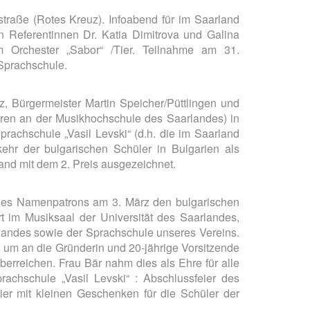
raße (Rotes Kreuz). Infoabend für im Saarland
n Referentinnen Dr. Katia Dimitrova und Galina
em Orchester „Sabor“ /Tier. Teilnahme am 31.
Sprachschule.
z, Bürgermeister Martin Speicher/Püttlingen und
toren an der Musikhochschule des Saarlandes) in
prachschule „Vasil Levski“ (d.h. die im Saarland
ehr der bulgarischen Schüler in Bulgarien als
and mit dem 2. Preis ausgezeichnet.
g des Namenpatrons am 3. März den bulgarischen
rt im Musiksaal der Universität des Saarlandes,
rlandes sowie der Sprachschule unseres Vereins.
, um an die Gründerin und 20-jährige Vorsitzende
erreichen. Frau Bär nahm dies als Ehre für alle
rachschule „Vasil Levski“ : Abschlussfeier des
er mit kleinen Geschenken für die Schüler der