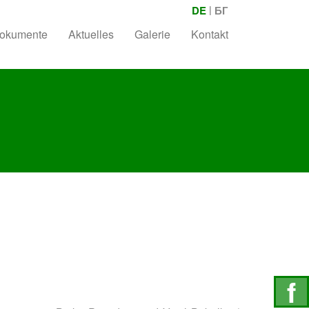
DE
|
БГ
okumente
Aktuelles
Galerie
Kontakt
f
Freu