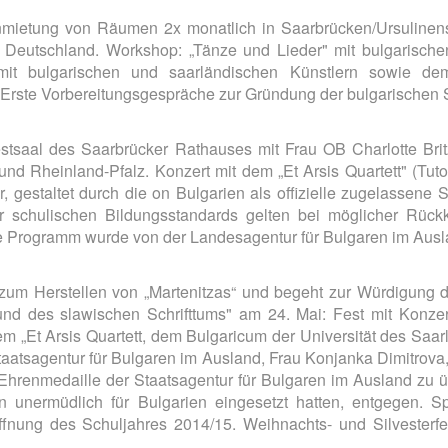
etung von Räumen 2x monatlich in Saarbrücken/Ursulinenst
 Deutschland. Workshop: „Tänze und Lieder" mit bulgarische
: mit bulgarischen und saarländischen Künstlern sowie d
 Erste Vorbereitungsgespräche zur Gründung der bulgarischen 
stsaal des Saarbrücker Rathauses mit Frau OB Charlotte Brit
und Rheinland-Pfalz. Konzert mit dem „Et Arsis Quartett" (Tu
 gestaltet durch die on Bulgarien als offizielle zugelassene S
er schulischen Bildungsstandards gelten bei möglicher Rückk
ete Programm wurde von der Landesagentur für Bulgaren im Ausl
p zum Herstellen von „Martenitzas“ und begeht zur Würdigun
 und des slawischen Schrifttums" am 24. Mai: Fest mit Konze
em „Et Arsis Quartett, dem Bulgaricum der Universität des Saa
Staatsagentur für Bulgaren im Ausland, Frau Konjanka Dimitrova
Ehrenmedaille der Staatsagentur für Bulgaren im Ausland zu üb
en unermüdlich für Bulgarien eingesetzt hatten, entgegen. Sp
fnung des Schuljahres 2014/15. Weihnachts- und Silvesterfei