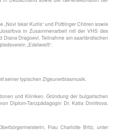
 „Novi Iskar Kurlis“ und Püttlinger Chören sowie
 Jossifova in Zusammenarbeit mit der VHS des
nd Diana Dragoevi. Teilnahme am saarländischen
gliedsverein „Edelweiß“.
mit seiner typischen Zigeunerblasmusik.
ationen und Kliniken. Gründung der bulgarischen
 von Diplom-Tanzpädagogin Dr. Katia Dimitrova.
erbürgermeisterin, Frau Charlotte Britz, unter