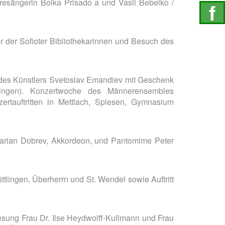
oresängerin Boika Prisado a und Vasil Bebelko /
f
Schu
r der Sofioter Bibliothekarinnen und Besuch des
 des Künstlers Svetoslav Emandiev mit Geschenk
tlingen). Konzertwoche des Männerensembles
zertauftritten in Mettlach, Spiesen, Gymnasium
Marian Dobrev, Akkordeon, und Pantomime Peter
lingen, Überherrn und St. Wendel sowie Auftritt
esung Frau Dr. Ilse Heydwoiff-Kullmann und Frau