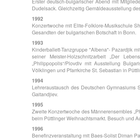
Erster deutsch-bulgarischer Abend mit Mitglied
Dudelsack. Gleichzeitig Gemäldeausstellung de
1992
Konzertwoche mit Elite-Folklore-Musikschule Sh
Gesandten der bulgarischen Botschaft in Bonn.
1993
Kinderballett-Tanzgruppe "Albena"- Pazardjik 
seiner Meister-Holzschnitzarbeit „Der Leb
„Philippopolis“/Plovdiv mit Ausstellung Bulga
Völklingen und Pfarrkirche St. Sebastian in Püttl
1994
Lehreraustausch des Deutschen Gymnasiums Sof
Gaitandjiev.
1995
Zweite Konzertwoche des Männerensembles „Phili
beim Püttlinger Weihnachtsmarkt. Besuch und Auft
1996
Benefinzveranstaltung mit Baes-Solist Diman Pa