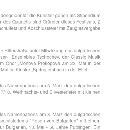
ndengelder für die Künstler gehen als Stipendium
r des Quartetts sind Gründer dieses Festivals, 2
 Schulfest und Abschlussfeier mit Zeugnisvergabe
e Ritterstraße unter Mitwirkung des bulgarischen
bläser- Ensembles Tschochev, der Classic Musik
dem Chor „Morfova Prokopova am 22. Mai in der
Mai im Kloster „Springiersbach in der Eifel.
g des Namenpatrons am 3. März den bulgarischen
/18. Weihnachts- und Silvesterfeier mit kleinen
g des Namenpatrons am 3. März den bulgarischen
ngsministeriums "Rosen von Bulgarien" mit einem
r Bulgarien. 13. Mai - 50 Jahre Püttlingen. Ein