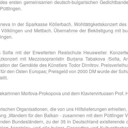
ng des ersten gemeinsamen deutsch-bulgarischen Gedichtban
Püttlingen.
neva in der Sparkasse Köllerbach. Wohltätigkeitskonzert de
en, Völklingen und Mettlach. Übernahme der Beköstigung mit 
lingen.
ofia mit der Erweiterten Realschule Heusweiler. Konzert
zkonzert mit Mezzosopranistin Burjana Tabakova /Sofia, A
tation der Gemälde des Künstlers Todor Dimitrov. Preisverleih
it für den Osten Europas; Preisgeld von 2000 DM wurde der Schul
llt.
ekarinnen Morfova-Prokopova und dem Klaviervirtuosen Prof. Hr
ischen Organisationen, die von uns Hilfslieferungen erhielten, 
tung „Wandern für den Balkan - zusammen mit dem Püttlinger Ve
lnden Bundesländern, zu der 35 in Deutschland existierende 
Herr Apostolov, und alle bulgar. Gesandten und Kulturattache