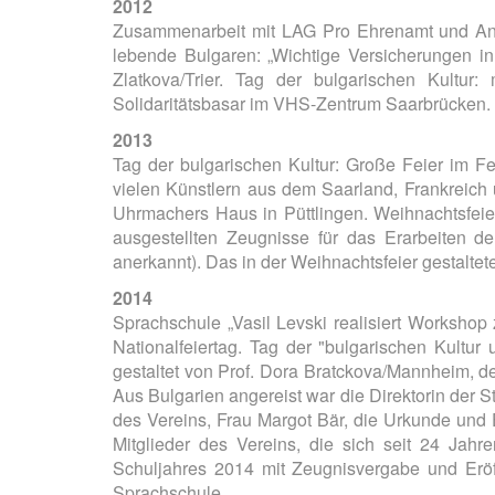
2012
Zusammenarbeit mit LAG Pro Ehrenamt und Anmi
lebende Bulgaren: „Wichtige Versicherungen in
Zlatkova/Trier. Tag der bulgarischen Kultur
Solidaritätsbasar im VHS-Zentrum Saarbrücken.
2013
Tag der bulgarischen Kultur: Große Feier im Fe
vielen Künstlern aus dem Saarland, Frankreich 
Uhrmachers Haus in Püttlingen. Weihnachtsfeier,
ausgestellten Zeugnisse für das Erarbeiten d
anerkannt). Das in der Weihnachtsfeier gestalt
2014
Sprachschule „Vasil Levski realisiert Worksho
Nationalfeiertag. Tag der "bulgarischen Kultur
gestaltet von Prof. Dora Bratckova/Mannheim, d
Aus Bulgarien angereist war die Direktorin der 
des Vereins, Frau Margot Bär, die Urkunde und 
Mitglieder des Vereins, die sich seit 24 Jahr
Schuljahres 2014 mit Zeugnisvergabe und Eröf
Sprachschule.