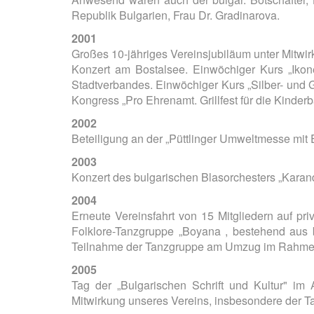
Republik Bulgarien, Frau Dr. Gradinarova.
2001
Großes 10-jähriges Vereinsjubiläum unter Mitwir
Konzert am Bostalsee. Einwöchiger Kurs „Iko
Stadtverbandes. Einwöchiger Kurs „Silber- und
Kongress „Pro Ehrenamt. Grillfest für die Kinde
2002
Beteiligung an der „Püttlinger Umweltmesse mit 
2003
Konzert des bulgarischen Blasorchesters „Karandi
2004
Erneute Vereinsfahrt von 15 Mitgliedern auf pr
Folklore-Tanzgruppe „Boyana , bestehend aus b
Teilnahme der Tanzgruppe am Umzug im Rahmen d
2005
Tag der „Bulgarischen Schrift und Kultur" im 
Mitwirkung unseres Vereins, insbesondere der T