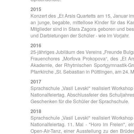
2015
Konzert des „Et Arsis Quartetts am 15, Januar i
an junge, begabte, mittellose Kinder für das Ka
Mitglieder sind in Stara Zagora geboren und bes
und Darbietungen der Schüler - wie im Vorjahr.
2016
25-jähriges Jubiläum des Vereins „Freunde Bulga
Frauenchores „Morfova Prokopova“, des „Et Ars
Akademie, der Rhytmischen Sportgymnastik-Gru
Pfarrkirche „St. Sebastian in Püttlingen, am 24. 
2017
Sprachschule „Vasil Levski" realisiert Worksh
Nationalfeiertag. Abschlussfeier des Schuljahr
Geschenken für die Schüler der Sprachschule.
2018
Sprachschule „Vasil Levski" realisiert Worksh
Nationalfeiertag. 11. Mai - "Horo im Freien", 
Open-Air-Tanz, einer Ausstellung zu den Brüder