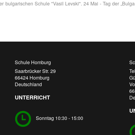
 bulgarischen Schule "Vasil Levski". 24 Mai - Tag der „Bulga
Schule Homburg
Sc
Saarbrücker Str. 29
Te
66424
Homburg
Gü
Deutschland
Vo
66
UNTERRICHT
De
U
Sonntag 10:30 - 15:00