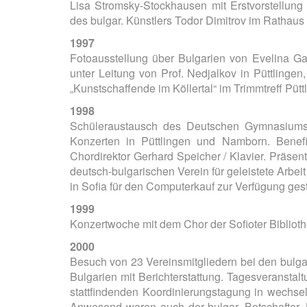
Lisa Stromsky-Stockhausen mit Erstvorstellu
des bulgar. Künstlers Todor Dimitrov im Rathaus 
1997
Fotoausstellung über Bulgarien von Evelina Ga
unter Leitung von Prof. Nedjalkov in Püttling
„Kunstschaffende im Köllertal“ im Trimmtreff Pütt
1998
Schüleraustausch des Deutschen Gymnasiums S
Konzerten in Püttlingen und Namborn. Benefi
Chordirektor Gerhard Speicher / Klavier. Präsen
deutsch-bulgarischen Verein für geleistete Arbe
in Sofia für den Computerkauf zur Verfügung geste
1999
Konzertwoche mit dem Chor der Sofioter Biblioth
2000
Besuch von 23 Vereinsmitgliedern bei den bulgar
Bulgarien mit Berichterstattung. Tagesveranstal
stattfindenden Koordinierungstagung in wechse
Anwesend waren auch der bulgar. Botschafter, 