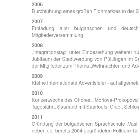
2006
Durchführung eines großen Flohmarktes in der St
2007
Einladung aller bulgarischen und deutsc
Mitgliederversammlung.
2008
„Integrationstag" unter Einbeziehung weiterer 
Jubiläum der Stadtwerdung von Püttlingen im S
der Mitglieder zum Thema „Weihnachten und Adve
2009
Kleine internationale Adventsfeier - auf allge
2010
Konzertwoche des Chores „ Morfova-Prokopova", m
Tagesfahrt: Saarland mit Saarlouis, Cloef, Schl
2011
Gründung der bulgarischen Sprachschule „Vasil 
neben der bereits 2004 gegründeten Folklore-Ta