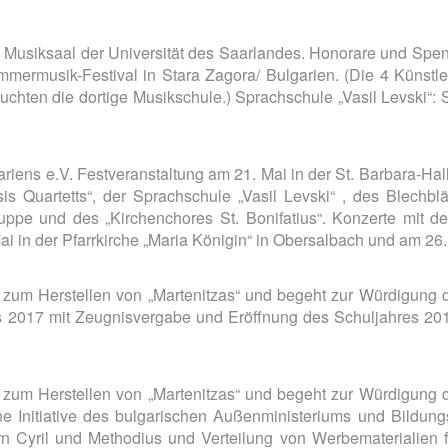
m Musiksaal der Universität des Saarlandes. Honorare und Spe
mmermusik-Festival in Stara Zagora/ Bulgarien. (Die 4 Künstle
uchten die dortige Musikschule.) Sprachschule „Vasil Levski“:
riens e.V. Festveranstaltung am 21. Mai in der St. Barbara-Hall
is Quartetts“, der Sprachschule „Vasil Levski“ , des Blech
ppe und des „Kirchenchores St. Bonifatius“. Konzerte mit 
Mai in der Pfarrkirche „Maria Königin“ in Obersalbach und am 26. 
op zum Herstellen von „Martenitzas“ und begeht zur Würdigun
es 2017 mit Zeugnisvergabe und Eröffnung des Schuljahres 2017
op zum Herstellen von „Martenitzas“ und begeht zur Würdigun
eine Initiative des bulgarischen Außenministeriums und Bildu
n Cyril und Methodius und Verteilung von Werbematerialien fü