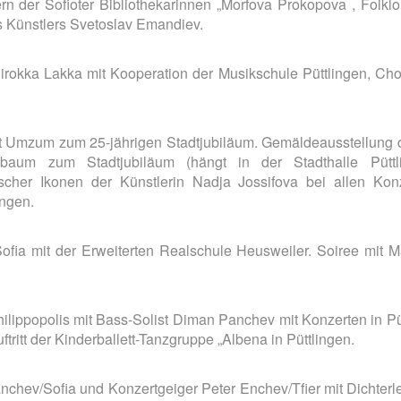
ern der Sofioter Bibliothekarinnen „Morfova Prokopova , Folkl
s Künstlers Svetoslav Emandiev.
irokka Lakka mit Kooperation der Musikschule Püttlingen, Cho
mit Umzum zum 25-jährigen Stadtjubiläum. Gemäldeausstellung
ensbaum zum Stadtjubiläum (hängt in der Stadthalle Püt
rischer Ikonen der Künstlerin Nadja Jossifova bei allen Kon
ingen.
ia mit der Erweiterten Realschule Heusweiler. Soiree mit 
ppopolis mit Bass-Solist Diman Panchev mit Konzerten in Pütt
ritt der Kinderballett-Tanzgruppe „Albena in Püttlingen.
nchev/Sofia und Konzertgeiger Peter Enchev/Tfier mit Dichterl