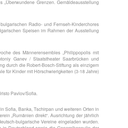
des „Überwundene Grenzen. Gemäldeausstellung
s bulgarischen Radio- und Fernseh-Kinderchores
bulgarischen Speisen im Rahmen der Ausstellung
woche des Männerensembles „Philippopolis mit
ntoniy Ganev / Staatstheater Saarbrücken und
ung durch die Robert-Bosch-Stiftung als einzigem
e für Kinder mit Hörschwierigkeiten (3-18 Jahre)
isto Pavlov/Sofia.
in Sofia, Banka, Tschirpan und weiteren Orten in
rein „Rumänien direkt“. Ausrichtung der jährlich
deutsch-bulgarische Vereine eingeladen wurden.
s in Deutschland sowie die Generalkonsulin der