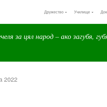
Дружество
Училище
Док
челя за цял народ – ако загубя, губ
а 2022