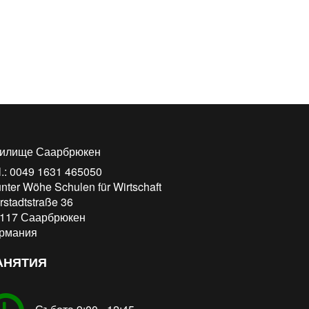
илище Саарбрюкен
l.: 0049 1631 465050
nter Wöhe Schulen für Wirtschaft
rstadtstraße 36
117
Саарбрюкен
рмания
АНЯТИЯ