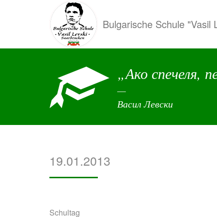
Direkt
zum
Bulgarische Schule "Vasil 
Inhalt
„Ако спечеля, пе
Васил Левски
19.01.2013
Schultag