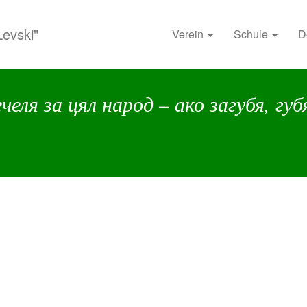
Levski"
Verein
Schule
D
челя за цял народ – ако загубя, губ