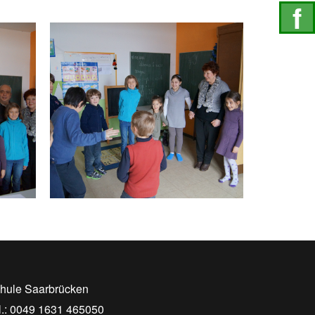
f
Schu
hule Saarbrücken
l.: 0049 1631 465050