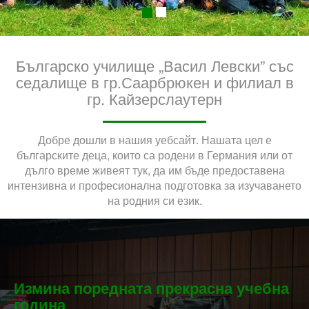
Българско училище „Васил Левски” със
седалище в гр.Саарбрюкен и филиал в
гр. Кайзерслаутерн
Добре дошли в нашия уебсайт. Нашата цел е
българските деца, които са родени в Германия или от
дълго време живеят тук, да им бъде предоставена
интензивна и професионална подготовка за изучаването
на родния си език.
Измина поредната прекрасна учебна
година