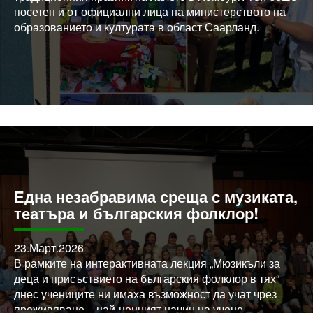
посетен и от официални лица на министерството на
образованието и културата в област Саарланд.
На сцената се качиха прекрасните ни танцьори Галин
и Габи!
Благодарим на домакините от немско-турското
дружество!
Eдна незабравима среща с музиката,
театъра и българския фолклор!
23.Март.2026
В рамките на интерактивната лекция „Мюзикъли за
деца и присъствието на българския фолклор в тях“
днес учениците ни имаха възможност да учат чрез
преживяване – най-ценният начин на учене.