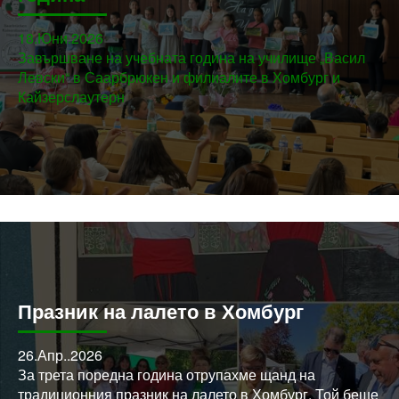
18.Юни.2026
Завършване на учебната година на училище „Васил
Левски“ в Саарбрюкен и филиалите в Хомбург и
Кайзерслаутерн
Празник на лалето в Хомбург
26.Апр..2026
За трета поредна година отрупахме щанд на
традиционния празник на лалето в Хомбург. Той беше