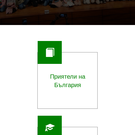
Те разбраха: – каква е разликата между музикален
филм и мюзикъл
– колко труд, екипна работа и вдъхновение са нужни,
за да се създаде един мюзикъл на сцената
– откъде произлиза мюзикълът и как ние, българите,
сме създали свой собствен облик в този жанр.
Приятели на
България